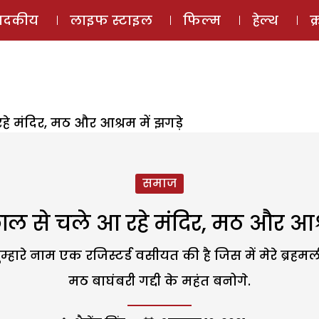
ई-मैगज़ीन
ऑडियो 
पादकीय
लाइफ स्टाइल
फिल्म
हेल्थ
क
 मंदिर, मठ और आश्रम में झगड़े
समाज
ल से चले आ रहे मंदिर, मठ और आश्र
्हारे नाम एक रजिस्टर्ड वसीयत की है जिस में मेरे ब्रहमल
मठ बाघंबरी गद्दी के महंत बनोगे.