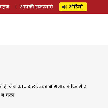
⚲
स्टोरी
लॉग इन
SUBSCRIBE
्राइम
आपकी समस्याएं
ऑडियो
 ही जेबें काट डालीं. उधर सोमनाथ मंदिर में 2
ा न चला.