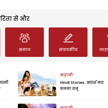
रिता से और
समाज
संपादकीय
लाइ
कहानी
पत्नी
Hindi Stories: आदर्श मत
र
बनना तनु