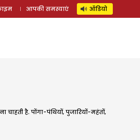
⚲
स्टोरी
लॉग इन
SUBSCRIBE
्राइम
आपकी समस्याएं
ऑडियो
हती है. पोंगा-पंथियों, पुजारियों-महंतों,