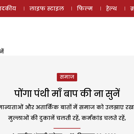
ई-मैगज़ीन
ऑडियो 
पादकीय
लाइफ स्टाइल
फिल्म
हेल्थ
क
ें
समाज
पोंगा पंथी माँ बाप की ना सुनें
न्यताओं और अतार्किक बातों में समाज को उलझाए रखना चा
मुल्लाओं की दुकानें चलती रहें, कर्मकांड चलते रहें,