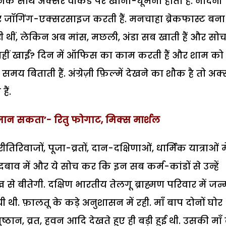
 जिनके साथ अक्सर वीकेंड पर खाना-घूमना होता है. नंदिनी
र जॉगिंग-एक्सरसाइज करती हैं. मनचाहा ब्रेकफास्ट बना
ी थीं, लेकिन अब मांस, मछली, अंडा सब खाती हैं और सो
्यों नहीं खाईं? दिन में ऑफिस का काम करती हैं और शाम को
 समय बिताती हैं. अंग्रेज़ी फ़िल्में देखने का शौक है तो अक
ैं.
हीं जान सकता’- रितु फोगाट, मिक्स मार्शल
रिवाजों, पूजा-व्रतों, दान-दक्षिणाओं, धार्मिक यात्राओं मे
दबाव में और ये सोच कर कि इन सब कर्म-कांडों से उन्हें
 बीतेगी. दक्षिण भारतीय तेलगू ब्राह्मण परिवार में जन्
ायी थी. फ़ालतू के कड़े अनुशासन में रही. माँ बाप दोनों घोर
ुष्ठान, व्रत, हवन आदि देखते हुए ही बड़ी हुई थी. उसकी माँ