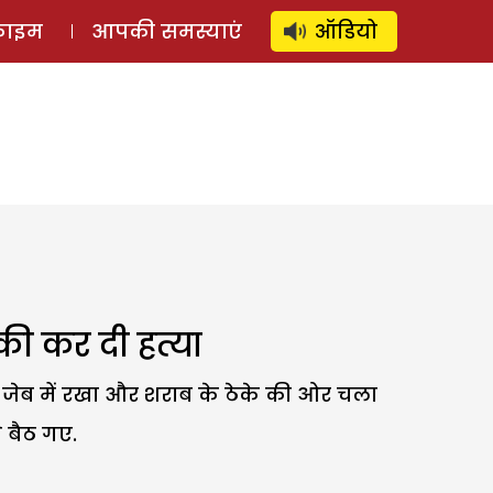
⚲
स्टोरी
लॉग इन
SUBSCRIBE
्राइम
आपकी समस्याएं
ऑडियो
 की कर दी हत्या
 जेब में रखा और शराब के ठेके की ओर चला
े बैठ गए.