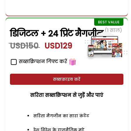
(1 साल)
डिजिटल + 24 प्रिंट मैगजीन
USD150
USD129
सब्सक्रिप्शन गिफ्ट करें
सब्सक्राइब करें
सरिता सब्सक्रिप्शन से जुड़ेें और पाएं
सरिता मैगजीन का सारा कंटेंट
देश विदेश के राजनैतिक मुद्दे