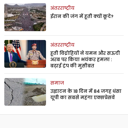
अंतरराष्ट्रीय
ईरान की जंग में हूती क्यों कूदे?
अंतरराष्ट्रीय
हूती विद्रोहियों ने यमन और सऊदी
अरब पर किया भयंकर हमला :
बढ़ाई ट्रंप की मुसीबत
समाज
उद्घाटन के 18 दिन में 84 जगह धंसा
यूपी का सबसे महंगा एक्सप्रेसवे