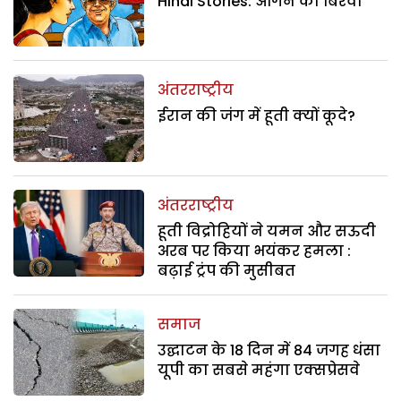
Hindi Stories: आंगन का बिरवा
अंतरराष्ट्रीय
ईरान की जंग में हूती क्यों कूदे?
अंतरराष्ट्रीय
हूती विद्रोहियों ने यमन और सऊदी
अरब पर किया भयंकर हमला :
बढ़ाई ट्रंप की मुसीबत
समाज
उद्घाटन के 18 दिन में 84 जगह धंसा
यूपी का सबसे महंगा एक्सप्रेसवे