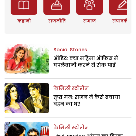
कहानी
राजनीति
समाज
संपादकीय
Social Stories
ऑडिट: क्या महिमा ऑफिस में
घपलेबाजी करने से रोक पाई
फैमिली स्टोरीज
तृप्त मन: राजन ने कैसे बचाया
बहन का घर
फैमिली स्टोरीज