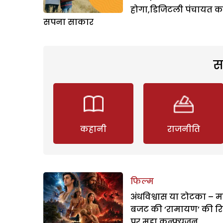
होगा,डिजिटली पंचायत क
सपना साकार
स
कहानी
राजनीति
फिल्म
अंधविश्वास या टोटका – म
बजट की ‘रामायण’ की र
पर महा कन्फ्यूजन