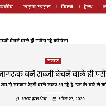
ई-मैगज़ीन
ऑडियो 
पादकीय
लाइफ स्टाइल
फिल्म
हेल्थ
क
ब्जी बेचने वाले ही परोस रहे कोरोना
समाज
जागरूक बनें सब्जी बेचने वाले ही पर
, तब से नएनए रेहड़ी वाले नजर आ रहे हैं. इन के बारे मे
अक्षय कुलश्रेष्ठ
अप्रैल 27, 2020