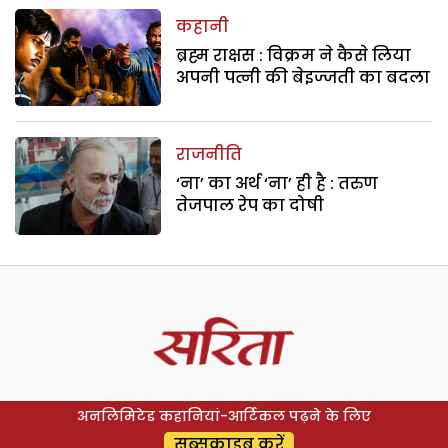
कहानी
ब्रह्म राक्षस : विक्रम ने कैसे लिया
अपनी पत्नी की बेइज्जती का बदला
राजनीति
‘ना’ का अर्थ ‘ना’ ही है : तरुण
तेजपाल रेप का दोषी
अनलिमिटेड कहानियां-आर्टिकल पढ़ने के लिए
सब्सक्राइब करें