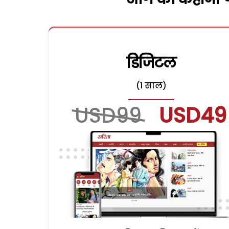
डिजिटल
(1 साल)
USD99
USD49