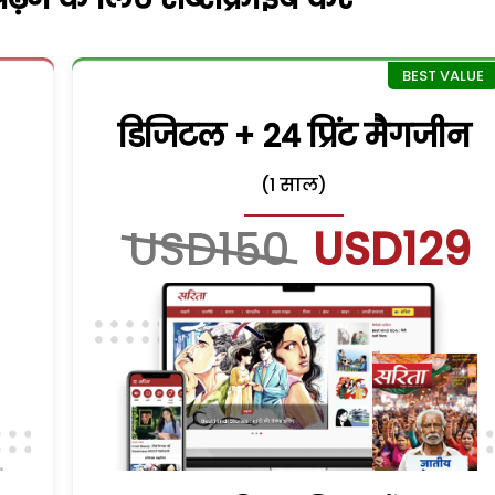
डिजिटल + 24 प्रिंट मैगजीन
(1 साल)
USD150
USD129