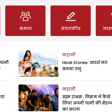
समाज
संपादकीय
लाइ
कहानी
पत्नी
Hindi Stories: आदर्श मत
र
बनना तनु
कहानी
रता
ब्रह्म राक्षस : विक्रम ने कैसे
लिया अपनी पत्नी की बेइज्
का बदला