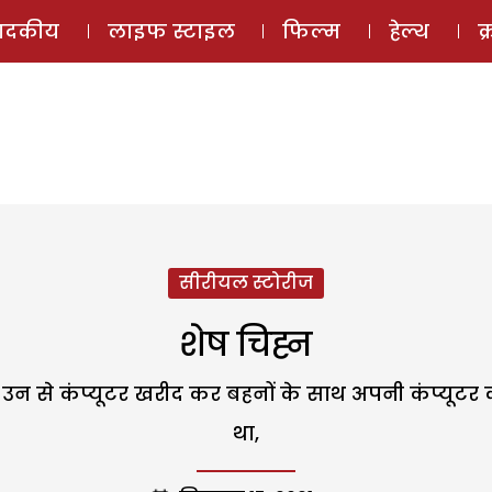
ई-मैगज़ीन
ऑडियो 
पादकीय
लाइफ स्टाइल
फिल्म
हेल्थ
क
सीरीयल स्टोरीज
शेष चिह्न
कि उन से कंप्यूटर खरीद कर बहनों के साथ अपनी कंप्यूट
था,