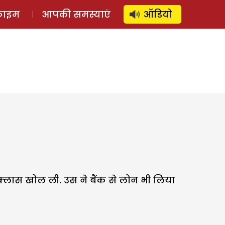
⚲
स्टोरी
लॉग इन
SUBSCRIBE
्राइम
आपकी समस्याएं
ऑडियो
र क्लास खोल ली. उस ने बैंक से लोन भी लिया