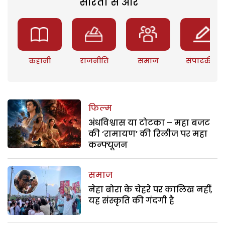
सरिता से और
कहानी
राजनीति
समाज
संपादकीय
फिल्म
अंधविश्वास या टोटका – महा बजट
की ‘रामायण’ की रिलीज पर महा
कन्फ्यूजन
समाज
नेहा बोरा के चेहरे पर कालिख नहीं,
यह संस्कृति की गंदगी है