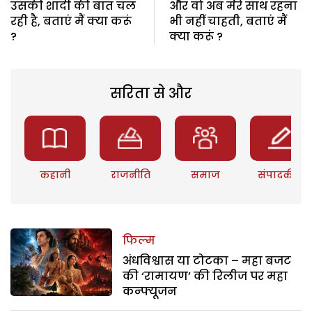
उसकी शादी की बात चल
और वो अब मेेरे साथ रहना
रही है, बताएं मैं क्या करूं
भी नहीं चाहती, बताएं मैं
?
क्या करूं ?
सरिता से और
कहानी
राजनीति
समाज
संपादकीय
फिल्म
अंधविश्वास या टोटका – महा बजट
की ‘रामायण’ की रिलीज पर महा
कन्फ्यूजन