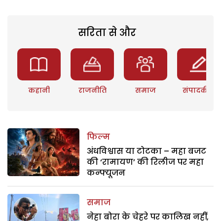
सरिता से और
कहानी
राजनीति
समाज
संपादकीय
फिल्म
अंधविश्वास या टोटका – महा बजट
की ‘रामायण’ की रिलीज पर महा
कन्फ्यूजन
समाज
नेहा बोरा के चेहरे पर कालिख नहीं,