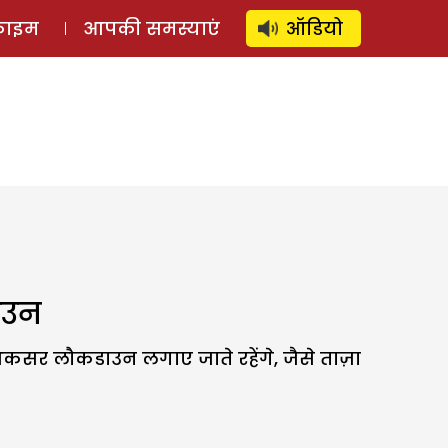
⚲
स्टोरी
लॉग इन
SUBSCRIBE
्राइम
आपकी समस्याएं
ऑडियो
डाउन
अकसर लौकडाउन लगाए जाते रहेंगे, जैसे ताज़ा