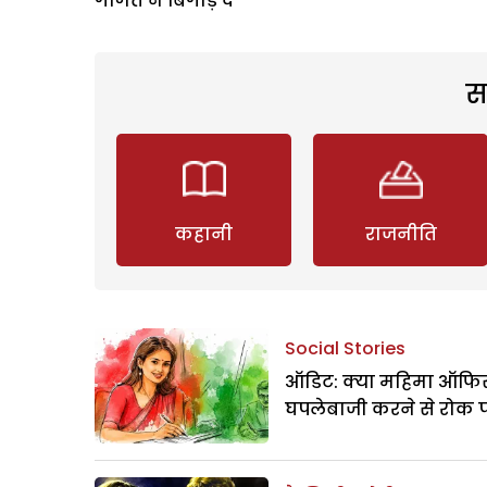
गणित न बिगाड़ दे
स
कहानी
राजनीति
Social Stories
ऑडिट: क्या महिमा ऑफिस
घपलेबाजी करने से रोक 