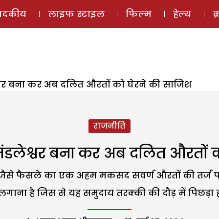
ई-मैगज़ीन
ऑडियो 
पादकीय
लाइफ स्टाइल
फिल्म
हेल्थ
क
वर बना कर अब दलित औरतों को घेरने की साजिश
राजनीति
डलेश्वर बना कर अब दलित औरतों क
 जैसे फैसले का एक अहम मकसद सवर्ण औरतों की तर्ज पर
लगाना है जिस से यह समुदाय तरक्की की दौड़ में पिछड़ा ही