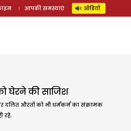
⚲
स्टोरी
लॉग इन
SUBSCRIBE
्राइम
आपकी समस्याएं
ऑडियो
ो घेरने की साजिश
 दलित औरतों को भी धर्मकर्म का संक्रामक
 रहे.