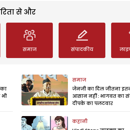
रिता से और
समाज
संपादकीय
लाइ
समाज
े का
जेनजी का दिल जीतना इत
ा भी
आसान नहीं : भागवत का सं
दीपके का पलटवार
कहानी