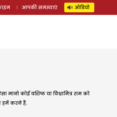
⚲
स्टोरी
लॉग इन
SUBSCRIBE
्राइम
आपकी समस्याएं
ऑडियो
ा मानो कोई वशिष्ठ या विश्वामित्र राम को
में करने हैं.