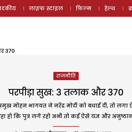
ई-मैगज़ीन
ऑडियो 
पादकीय
लाइफ स्टाइल
फिल्म
हेल्थ
क
और 370
राजनीति
परपीड़ा सुख: 3 तलाक और 370
ुख मोहन भागवत ने नरेंद्र मोदी को बधाई दी, तो लगा ऐस
रहा हो कि पुत्र लगे रहो अभी तो कई ऐसे यज्ञ और अनुष्ठान ह