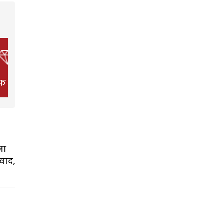
फ स्टाइल
फिल्म
हेल्थ
ना
वाद,