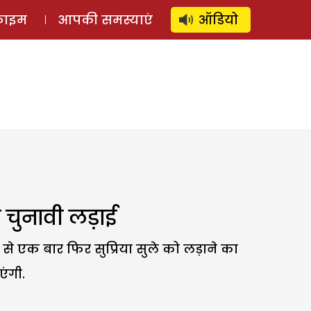
⚲
स्टोरी
लॉग इन
SUBSCRIBE
्राइम
आपकी समस्याएं
ऑडियो
च चुनावी लड़ाई
ीट से एक बार फिर सुप्रिया सुले को लड़ाने का
एंगी.