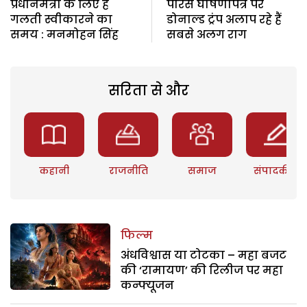
प्रधानमंत्री के लिए है
पेरिस घोषणापत्र पर
गलती स्वीकारने का
डोनाल्ड ट्रंप अलाप रहे हैं
समय : मनमोहन सिंह
सबसे अलग राग
सरिता से और
कहानी
राजनीति
समाज
संपादकीय
फिल्म
अंधविश्वास या टोटका – महा बजट
की ‘रामायण’ की रिलीज पर महा
कन्फ्यूजन