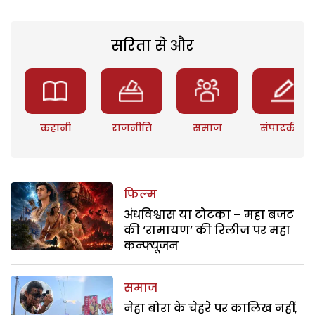
सरिता से और
कहानी
राजनीति
समाज
संपादकीय
फिल्म
अंधविश्वास या टोटका – महा बजट
की ‘रामायण’ की रिलीज पर महा
कन्फ्यूजन
समाज
नेहा बोरा के चेहरे पर कालिख नहीं,