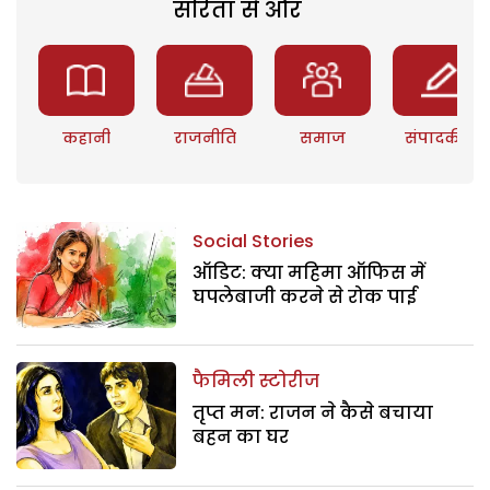
सरिता से और
कहानी
राजनीति
समाज
संपादकीय
Social Stories
ऑडिट: क्या महिमा ऑफिस में
घपलेबाजी करने से रोक पाई
फैमिली स्टोरीज
तृप्त मन: राजन ने कैसे बचाया
बहन का घर