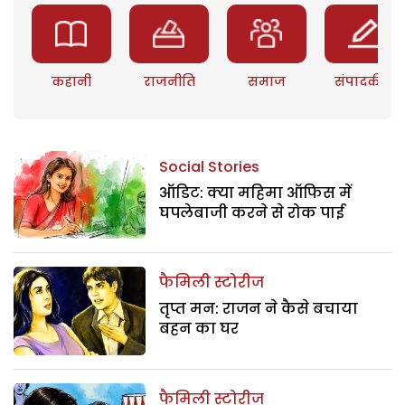
कहानी
राजनीति
समाज
संपादकीय
Social Stories
ऑडिट: क्या महिमा ऑफिस में
घपलेबाजी करने से रोक पाई
फैमिली स्टोरीज
तृप्त मन: राजन ने कैसे बचाया
बहन का घर
फैमिली स्टोरीज