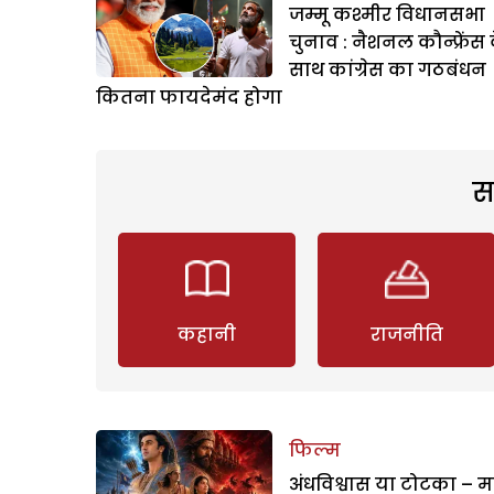
जम्मू कश्मीर विधानसभा
चुनाव : नैशनल कौन्फ्रेंस 
साथ कांग्रेस का गठबंधन
कितना फायदेमंद होगा
स
कहानी
राजनीति
फिल्म
अंधविश्वास या टोटका – म