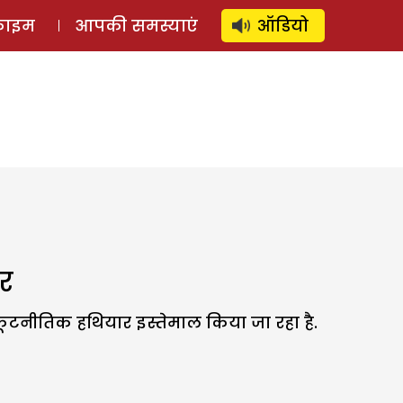
⚲
स्टोरी
लॉग इन
SUBSCRIBE
्राइम
आपकी समस्याएं
ऑडियो
र
कूटनीतिक हथियार इस्तेमाल किया जा रहा है.