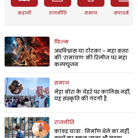
कहानी
राजनीति
समाज
संपादकीय
फिल्म
अंधविश्वास या टोटका – महा बजट
की ‘रामायण’ की रिलीज पर महा
कन्फ्यूजन
समाज
नेहा बोरा के चेहरे पर कालिख नहीं,
यह संस्कृति की गंदगी है
राजनीति
कांवड़ यात्रा : निर्माण धेले का नहीं,