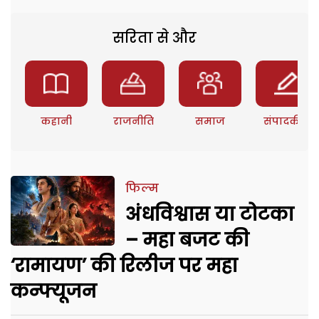
सरिता से और
कहानी
राजनीति
समाज
संपादकीय
फिल्म
अंधविश्वास या टोटका
– महा बजट की
‘रामायण’ की रिलीज पर महा
कन्फ्यूजन