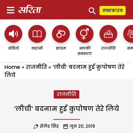
⚲
सब्सक्राइब
ऑडियो
कहानी
क्राइम
आपकी
राजनीति
सम
समस्याएं
Home
»
राजनीति
»
‘लीची‘ बदनाम हुई कुपोषण तेरे
लिये
राजनीति
‘लीची‘ बदनाम हुई कुपोषण तेरे लिये
शैलेंद्र सिंह
जून 20, 2019