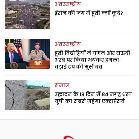
अंतरराष्ट्रीय
ईरान की जंग में हूती क्यों कूदे?
अंतरराष्ट्रीय
हूती विद्रोहियों ने यमन और सऊदी
अरब पर किया भयंकर हमला :
बढ़ाई ट्रंप की मुसीबत
समाज
उद्घाटन के 18 दिन में 84 जगह धंसा
यूपी का सबसे महंगा एक्सप्रेसवे