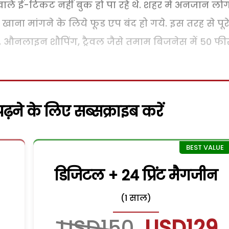
वाले ई-टिकट नहीं बुक हो पा रहे थे. शहर में अनजान लोग
खाना मांगने के लिये फूड एप बंद हो गये. इस तरह से पूरे
, औनलाइन शौपिंग, ट्रैवल जैसे तमाम बिजनेस में 50 फ
़ने के लिए सब्सक्राइब करें
डिजिटल + 24 प्रिंट मैगजीन
(1 साल)
USD150
USD129