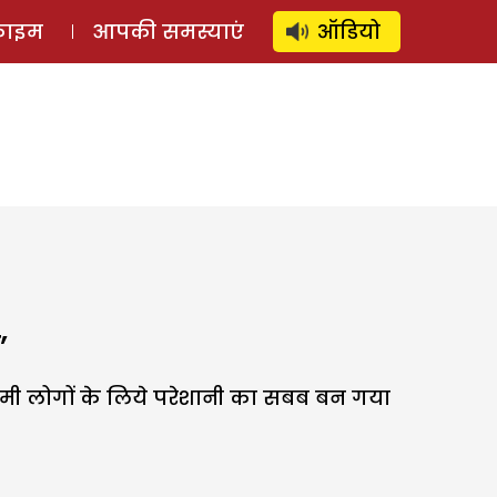
⚲
स्टोरी
लॉग इन
SUBSCRIBE
्राइम
आपकी समस्याएं
ऑडियो
’
ौमी लोगों के लिये परेशानी का सबब बन गया