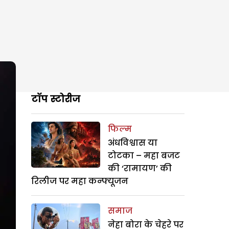
टॉप स्टोरीज
फिल्म
अंधविश्वास या
टोटका – महा बजट
की ‘रामायण’ की
रिलीज पर महा कन्फ्यूजन
समाज
नेहा बोरा के चेहरे पर