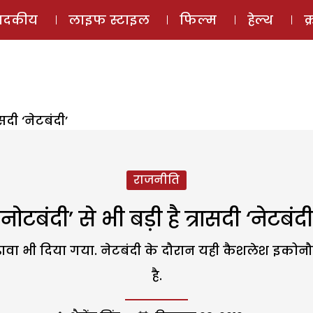
ई-मैगज़ीन
ऑडियो 
पादकीय
लाइफ स्टाइल
फिल्म
हेल्थ
क
ासदी ‘नेटबंदी’
राजनीति
‘नोटबंदी’ से भी बड़ी है त्रासदी ‘नेटबंदी
ावा भी दिया गया. नेटबंदी के दौरान यही कैशलेश इकोन
है.