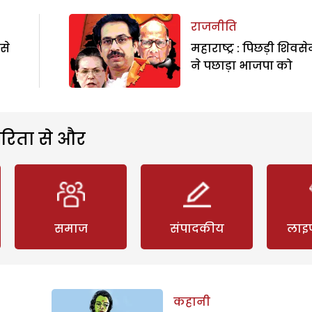
राजनीति
से
महाराष्ट्र : पिछड़ी शिवसे
ने पछाड़ा भाजपा को
रिता से और
समाज
संपादकीय
लाइ
कहानी