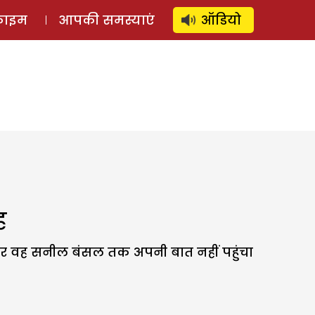
⚲
स्टोरी
लॉग इन
SUBSCRIBE
्राइम
आपकी समस्याएं
ऑडियो
ह
तर पर वह सनील बंसल तक अपनी बात नहीं पहुंचा