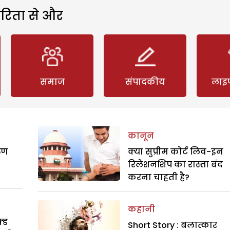
रिता से और
समाज
संपादकीय
लाइ
कानून
रुण
क्या सुप्रीम कोर्ट लिव-इन
रिलेशनशिप का रास्ता बंद
करना चाहती है?
कहानी
्ड
Short Story : बलात्कार