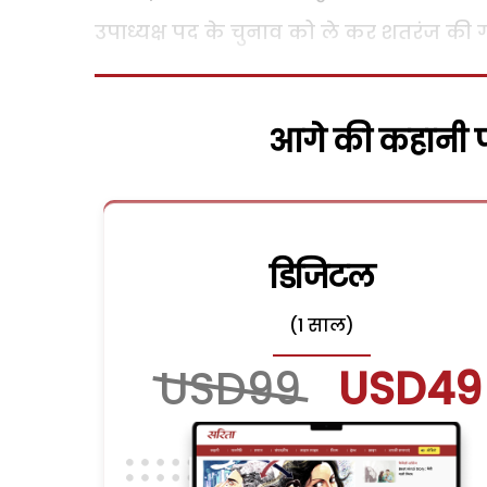
उपाध्यक्ष पद के चुनाव को ले कर शतरंज की गो
आगे की कहानी पढ
डिजिटल
(1 साल)
USD99
USD49