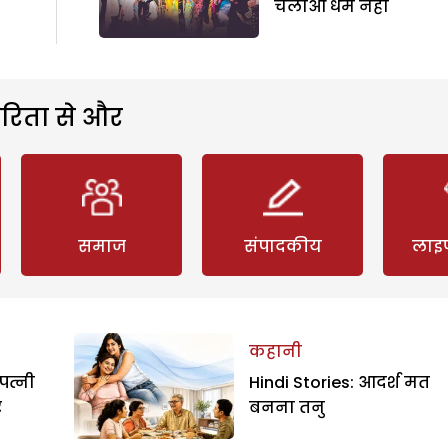
चलाओ धर्म नहीं
रिता से और
समाज
संपादकीय
लाइ
कहानी
पत्नी
Hindi Stories: आदर्श मत
र
बनना तनु