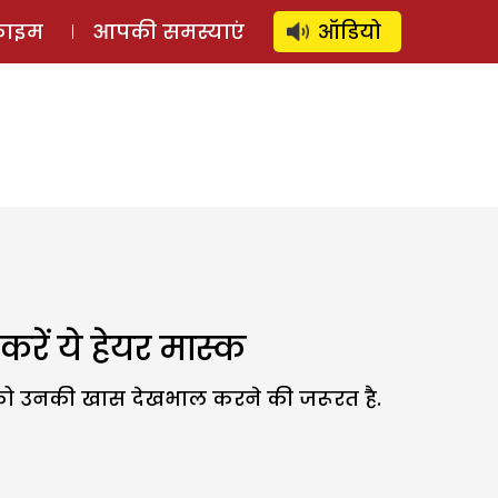
⚲
स्टोरी
लॉग इन
SUBSCRIBE
्राइम
आपकी समस्याएं
ऑडियो
 करें ये हेयर मास्क
आपको उनकी खास देखभाल करने की जरूरत है.