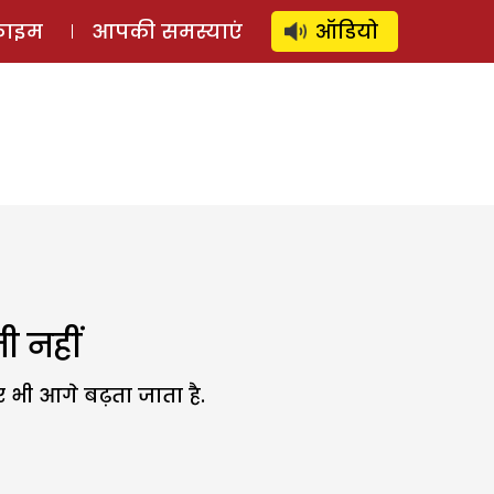
⚲
स्टोरी
लॉग इन
SUBSCRIBE
्राइम
आपकी समस्याएं
ऑडियो
ी नहीं
भी आगे बढ़ता जाता है.