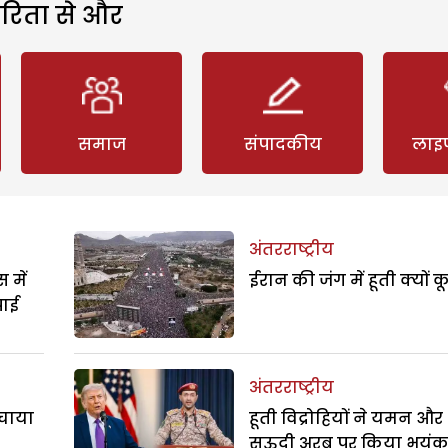
रिता से और
समाज
संपादकीय
लाइ
अंतरराष्ट्रीय
 में
ईरान की जंग में हूती क्यों क
पाई
अंतरराष्ट्रीय
बचाया
हूती विद्रोहियों ने यमन और
सऊदी अरब पर किया भयं