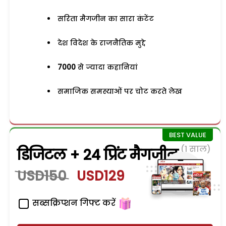
सरिता मैगजीन का सारा कंटेंट
देश विदेश के राजनैतिक मुद्दे
7000
से ज्यादा कहानियां
समाजिक समस्याओं पर चोट करते लेख
(1 साल)
डिजिटल + 24 प्रिंट मैगजीन
USD150
USD129
सब्सक्रिप्शन गिफ्ट करें