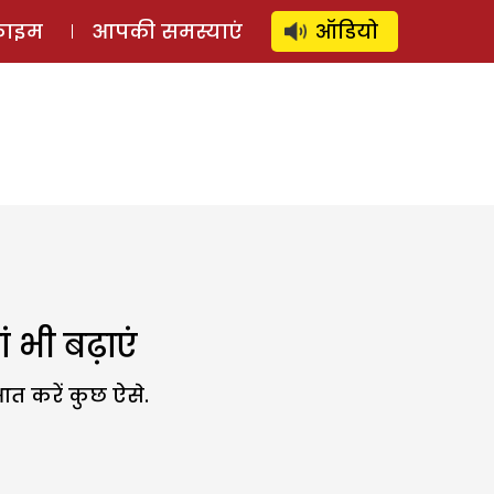
⚲
स्टोरी
लॉग इन
SUBSCRIBE
्राइम
आपकी समस्याएं
ऑडियो
 भी बढ़ाएं
आत करें कुछ ऐसे.