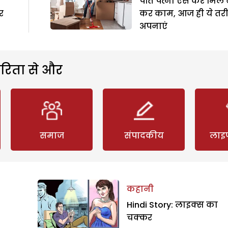
पति पत्नी ऐसे करें मिल 
ूर
कर काम, आज ही ये तर
अपनाएं
रिता से और
समाज
संपादकीय
लाइ
कहानी
Hindi Story: लाइक्स का
चक्कर