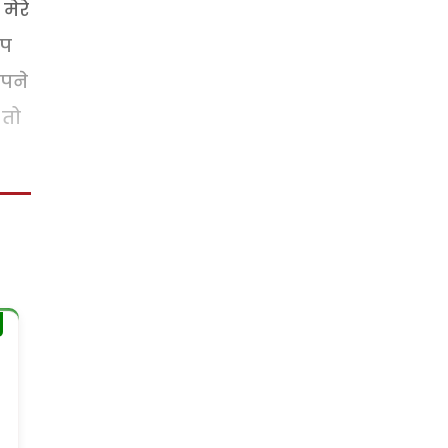
मेरे
अप
अपने
 तो