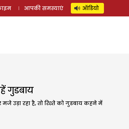
⚲
स्टोरी
लॉग इन
SUBSCRIBE
्राइम
आपकी समस्याएं
ऑडियो
ं गुडबाय
े उड़ा रहा है, तो रिश्ते को गुडबाय कहने में