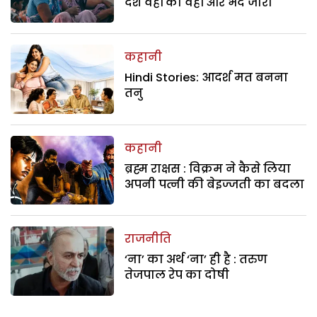
देश वहीं का वहीं और भेद जारी
कहानी
Hindi Stories: आदर्श मत बनना
तनु
कहानी
ब्रह्म राक्षस : विक्रम ने कैसे लिया
अपनी पत्नी की बेइज्जती का बदला
राजनीति
‘ना’ का अर्थ ‘ना’ ही है : तरुण
तेजपाल रेप का दोषी