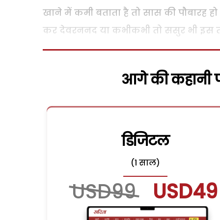
खाने में कमी बताता है तो सास की पौबारह हो ज
कर देवरननद या कभीकभी तो ससुर भी इस तकरा
आगे की कहानी पढ
डिजिटल
(1 साल)
USD99
USD49