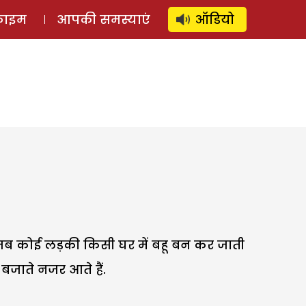
⚲
स्टोरी
लॉग इन
SUBSCRIBE
्राइम
आपकी समस्याएं
ऑडियो
कि जब कोई लड़की किसी घर में बहू बन कर जाती
बजाते नजर आते हैं.