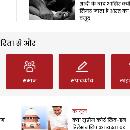
शादी के बाद आखिर क्यो
सिमट जाता है औरत का
वजूद
रिता से और
समाज
संपादकीय
लाइ
कानून
रुण
क्या सुप्रीम कोर्ट लिव-इन
रिलेशनशिप का रास्ता बंद