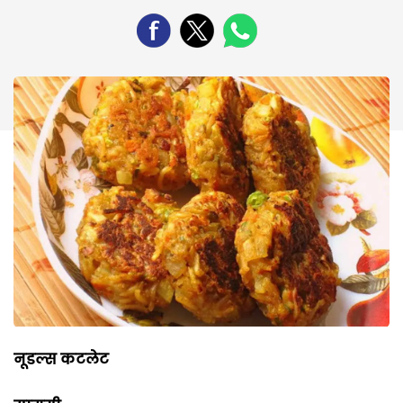
नूडल्स कटलेट