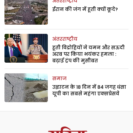
अंतरराष्ट्रीय
ईरान की जंग में हूती क्यों कूदे?
अंतरराष्ट्रीय
हूती विद्रोहियों ने यमन और सऊदी
अरब पर किया भयंकर हमला :
बढ़ाई ट्रंप की मुसीबत
समाज
उद्घाटन के 18 दिन में 84 जगह धंसा
यूपी का सबसे महंगा एक्सप्रेसवे