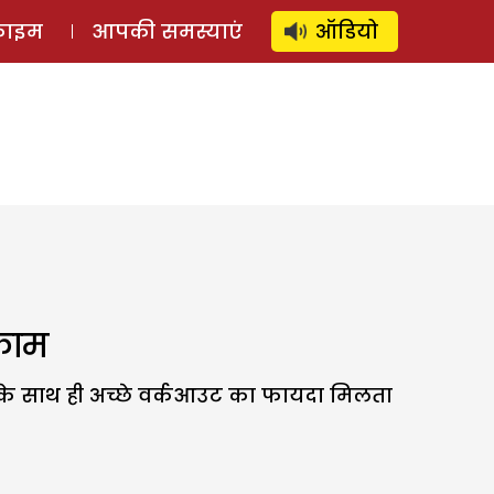
⚲
स्टोरी
लॉग इन
SUBSCRIBE
्राइम
आपकी समस्याएं
ऑडियो
काम
ोने के साथ ही अच्छे वर्कआउट का फायदा मिलता