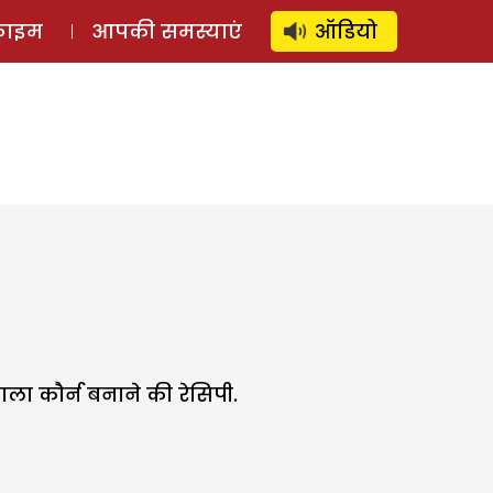
⚲
स्टोरी
लॉग इन
SUBSCRIBE
्राइम
आपकी समस्याएं
ऑडियो
ला कौर्न बनाने की रेसिपी.