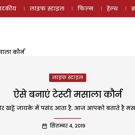
ई-मैगज़ीन
ऑडियो 
पादकीय
लाइफ स्टाइल
फिल्म
हेल्थ
क
साला कौर्न
लाइफ स्टाइल
ऐसे बनाएं टेस्टी मसाला कौर्न
र खट्टे जायके में पसंद आता है. आज आपको बताते है मसा
सितम्बर 4, 2019