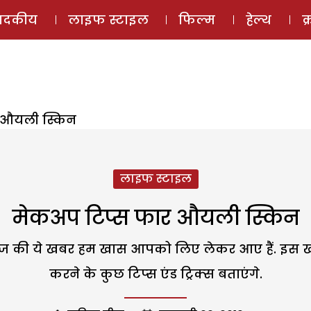
ई-मैगज़ीन
ऑडियो 
पादकीय
लाइफ स्टाइल
फिल्म
हेल्थ
क
 औयली स्किन
लाइफ स्टाइल
मेकअप टिप्स फार औयली स्किन
ो आज की ये खबर हम खास आपको लिए लेकर आए हैं. इस
करने के कुछ टिप्‍स एंड ट्रिक्‍स बताएंगे.