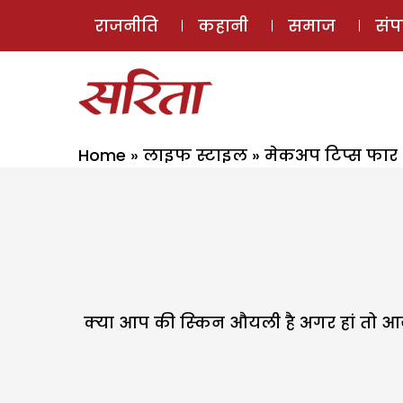
राजनीति
कहानी
समाज
सं
Home
»
लाइफ स्टाइल
»
मेकअप टिप्स फार
क्‍या आप की स्‍किन औयली है अगर हां त