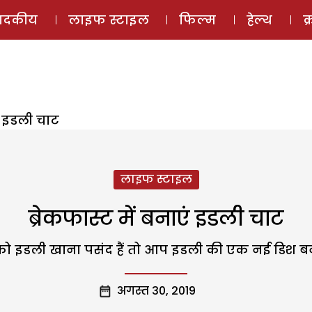
ई-मैगज़ीन
ऑडियो 
पादकीय
लाइफ स्टाइल
फिल्म
हेल्थ
क
एं इडली चाट
लाइफ स्टाइल
ब्रेकफास्ट में बनाएं इडली चाट
इडली खाना पसंद हैं तो आप इडली की एक नई डिश बना
अगस्त 30, 2019