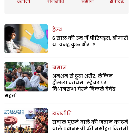
कहानी
राजनीति
समाज
संपादकीय
हेल्थ
6 साल की उम्र में पीरियड्स, बीमारी
या वजह कुछ और…?
समाज
अनशन से टूटा शरीर, लेकिन
हौसला कायम : स्ट्रेचर पर
विधानसभा घेरने निकले देवेंद्र
महतो
राजनीति
सवाल पूछने वाले की जबान काटने
वाले प्रधानमंत्री की नसीहत कितनी