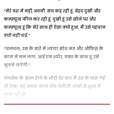
“मेरे वश में नहीं, अवनी. सच कह रही हूं. बेहद दुखी और
कन्फ़्यूज्ड फील कर रही हूं. दुखी हूं उसे खोने पर और
कन्फ़्यूज्ड हूं कि मेरे साथ ही ऐसा क्यों हुआ. मैं उसे पहचान
क्यों नहीं पाई.”
“चलचल, उस के बारे में ज्यादा सोच मत और औफिस के
काम में मन लगा. आई एम श्योर, वक़्त के साथ तू उसे
भूलने लगेगी.”
लंचब्रेक के ख़त्म होने के थोड़ी देर बाद मैं उस के पास गई
तो देखा, वह अपना काम छोड़ पनीली आंखों से शून्य में
ताक रही थी.