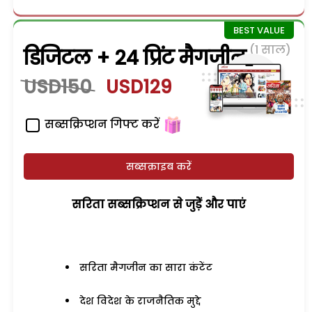
(1 साल)
डिजिटल + 24 प्रिंट मैगजीन
USD150
USD129
सब्सक्रिप्शन गिफ्ट करें
सब्सक्राइब करें
सरिता सब्सक्रिप्शन से जुड़ेें और पाएं
सरिता मैगजीन का सारा कंटेंट
देश विदेश के राजनैतिक मुद्दे