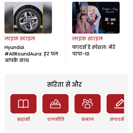
लाइफ स्टाइल
लाइफ स्टाइल
Hyundai
फादर्स डे स्पेशल: मेरे
#AllRoundAura: हर पल
पापा-10
आपके साथ
सरिता से और
कहानी
राजनीति
समाज
संपादकीय