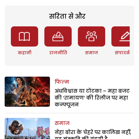
सरिता से और
कहानी
राजनीति
समाज
संपादकीय
फिल्म
अंधविश्वास या टोटका – महा बजट
की ‘रामायण’ की रिलीज पर महा
कन्फ्यूजन
समाज
नेहा बोरा के चेहरे पर कालिख नहीं,