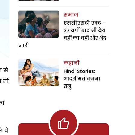
समाज
एससीएसटी एक्ट –
37 वर्षों बाद भी देश
वहीं का वहीं और भेद
जारी
कहानी
न से
Hindi Stories:
आदर्श मत बनना
त तो
तनु
का
े वे