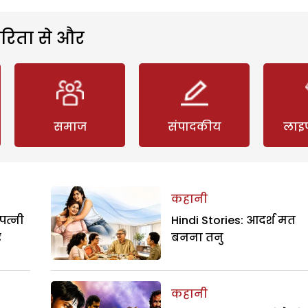
रिता से और
समाज
संपादकीय
लाइ
कहानी
पत्नी
Hindi Stories: आदर्श मत
र
बनना तनु
कहानी