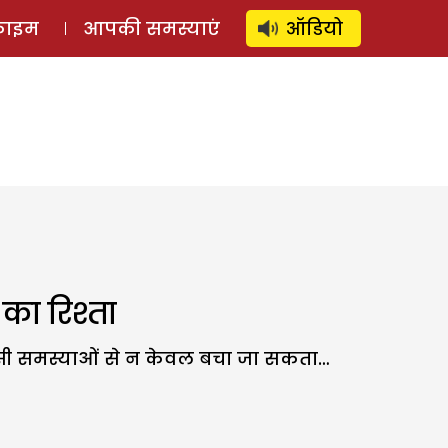
⚲
स्टोरी
लॉग इन
SUBSCRIBE
्राइम
आपकी समस्याएं
ऑडियो
का रिश्ता
बहुत सी समस्याओं से न केवल बचा जा सकता…