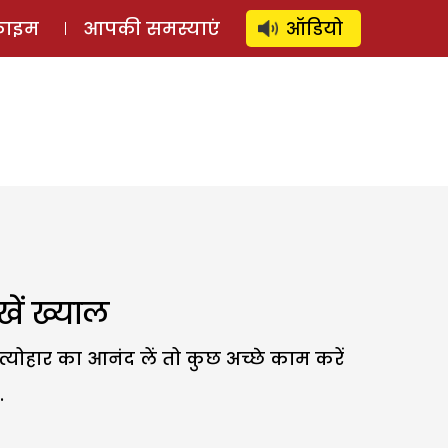
⚲
स्टोरी
लॉग इन
SUBSCRIBE
्राइम
आपकी समस्याएं
ऑडियो
खें ख्याल
्योहार का आनंद लें तो कुछ अच्छे काम करें
.