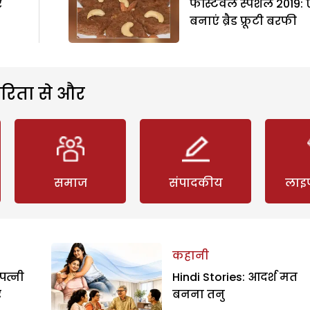
र
फेस्टिवल स्पेशल 2019: 
बनाएं ब्रैड फ्रूटी बरफी
रिता से और
समाज
संपादकीय
लाइ
कहानी
पत्नी
Hindi Stories: आदर्श मत
र
बनना तनु